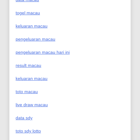
togel macau
keluaran macau
pengeluaran macau
pengeluaran macau hari ini
result macau
keluaran macau
toto macau
live draw macau
data sdy
toto sdy lotto