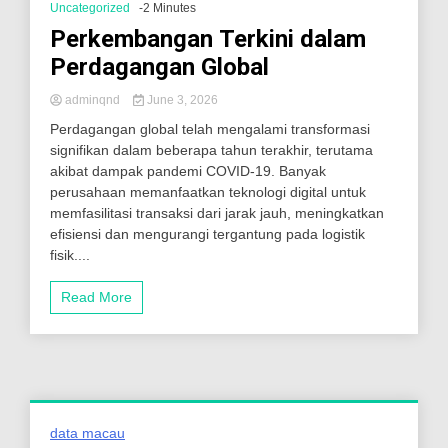
Uncategorized
-2 Minutes
Perkembangan Terkini dalam
Perdagangan Global
adminqnd
June 3, 2026
Perdagangan global telah mengalami transformasi
signifikan dalam beberapa tahun terakhir, terutama
akibat dampak pandemi COVID-19. Banyak
perusahaan memanfaatkan teknologi digital untuk
memfasilitasi transaksi dari jarak jauh, meningkatkan
efisiensi dan mengurangi tergantung pada logistik
fisik....
Read More
data macau