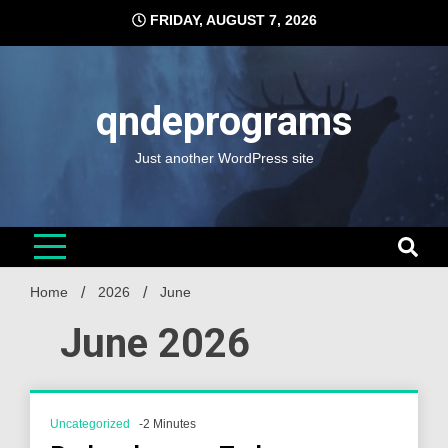
Skip
FRIDAY, AUGUST 7, 2026
to
content
qndeprograms
Just another WordPress site
Home
2026
June
June 2026
Uncategorized
-2 Minutes