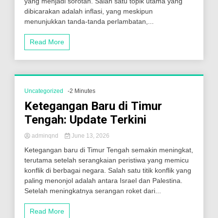
yang menjadi sorotan. Salah satu topik utama yang
dibicarakan adalah inflasi, yang meskipun
menunjukkan tanda-tanda perlambatan,...
Read More
Uncategorized
-2 Minutes
Ketegangan Baru di Timur
Tengah: Update Terkini
adminqnd
June 13, 2026
Ketegangan baru di Timur Tengah semakin meningkat,
terutama setelah serangkaian peristiwa yang memicu
konflik di berbagai negara. Salah satu titik konflik yang
paling menonjol adalah antara Israel dan Palestina.
Setelah meningkatnya serangan roket dari...
Read More