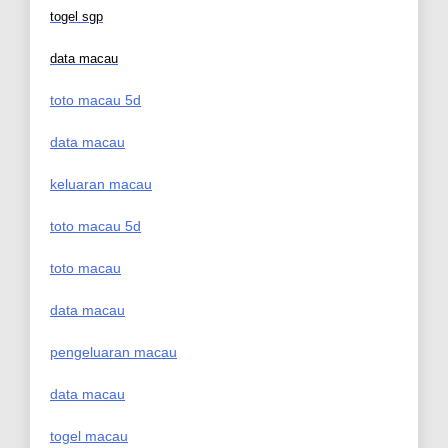
togel sgp
data macau
toto macau 5d
data macau
keluaran macau
toto macau 5d
toto macau
data macau
pengeluaran macau
data macau
togel macau