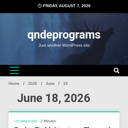
Skip
FRIDAY, AUGUST 7, 2026
to
content
qndeprograms
Just another WordPress site
Home
2026
June
18
June 18, 2026
Uncategorized
-2 Minutes