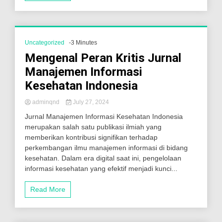
Uncategorized
-3 Minutes
Mengenal Peran Kritis Jurnal
Manajemen Informasi
Kesehatan Indonesia
adminqnd
July 27, 2024
Jurnal Manajemen Informasi Kesehatan Indonesia
merupakan salah satu publikasi ilmiah yang
memberikan kontribusi signifikan terhadap
perkembangan ilmu manajemen informasi di bidang
kesehatan. Dalam era digital saat ini, pengelolaan
informasi kesehatan yang efektif menjadi kunci...
Read More