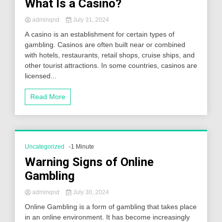
What Is a Casino?
adminqnd
July 31, 2024
A casino is an establishment for certain types of
gambling. Casinos are often built near or combined
with hotels, restaurants, retail shops, cruise ships, and
other tourist attractions. In some countries, casinos are
licensed...
Read More
Uncategorized
-1 Minute
Warning Signs of Online
Gambling
adminqnd
July 30, 2024
Online Gambling is a form of gambling that takes place
in an online environment. It has become increasingly