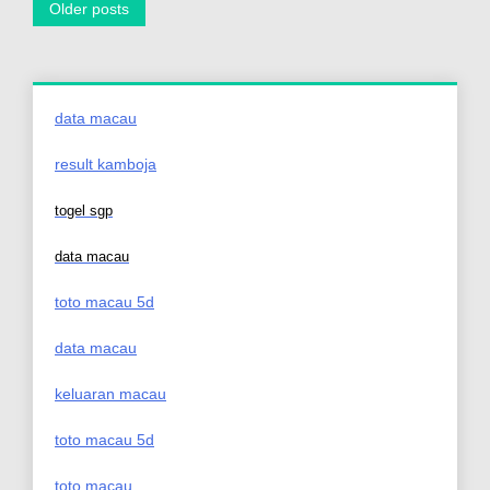
Posts
Older posts
navigation
data macau
result kamboja
togel sgp
data macau
toto macau 5d
data macau
keluaran macau
toto macau 5d
toto macau