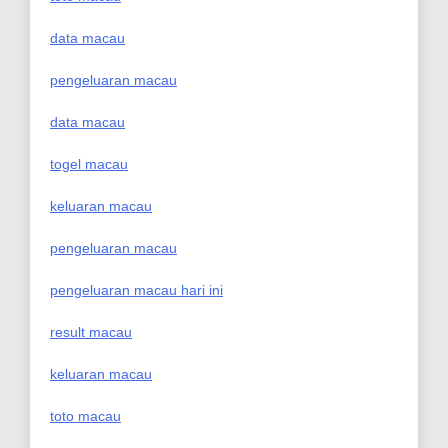
data macau
pengeluaran macau
data macau
togel macau
keluaran macau
pengeluaran macau
pengeluaran macau hari ini
result macau
keluaran macau
toto macau