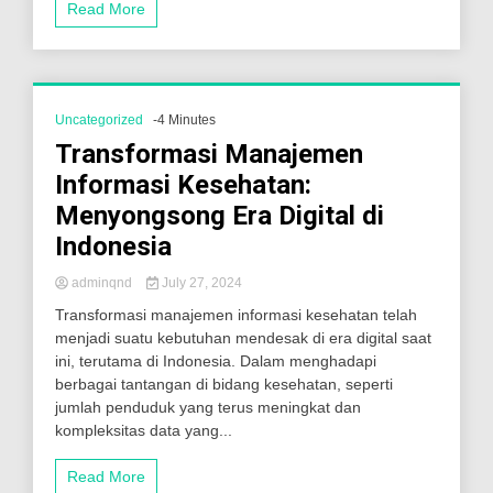
Read More
Uncategorized
-4 Minutes
Transformasi Manajemen
Informasi Kesehatan:
Menyongsong Era Digital di
Indonesia
adminqnd
July 27, 2024
Transformasi manajemen informasi kesehatan telah
menjadi suatu kebutuhan mendesak di era digital saat
ini, terutama di Indonesia. Dalam menghadapi
berbagai tantangan di bidang kesehatan, seperti
jumlah penduduk yang terus meningkat dan
kompleksitas data yang...
Read More