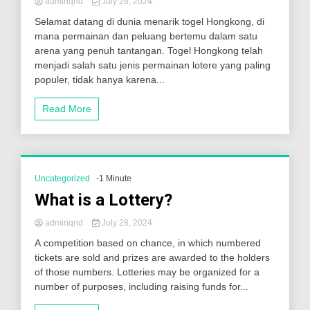
adminqnd
July 28, 2024
Selamat datang di dunia menarik togel Hongkong, di
mana permainan dan peluang bertemu dalam satu
arena yang penuh tantangan. Togel Hongkong telah
menjadi salah satu jenis permainan lotere yang paling
populer, tidak hanya karena...
Read More
Uncategorized
-1 Minute
What is a Lottery?
adminqnd
July 28, 2024
A competition based on chance, in which numbered
tickets are sold and prizes are awarded to the holders
of those numbers. Lotteries may be organized for a
number of purposes, including raising funds for...