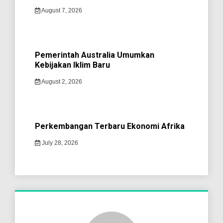
August 7, 2026
Pemerintah Australia Umumkan
Kebijakan Iklim Baru
August 2, 2026
Perkembangan Terbaru Ekonomi Afrika
July 28, 2026