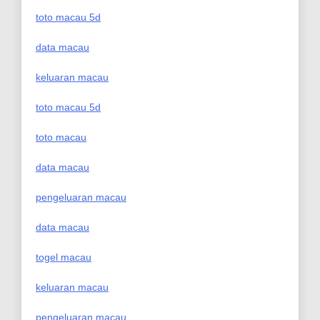
toto macau 5d
data macau
keluaran macau
toto macau 5d
toto macau
data macau
pengeluaran macau
data macau
togel macau
keluaran macau
pengeluaran macau