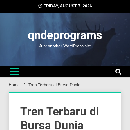
Skip
FRIDAY, AUGUST 7, 2026
to
content
qndeprograms
Just another WordPress site
Home
Tren Terbaru di Bursa Dunia
Tren Terbaru di
Bursa Dunia