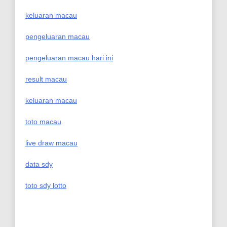
keluaran macau
pengeluaran macau
pengeluaran macau hari ini
result macau
keluaran macau
toto macau
live draw macau
data sdy
toto sdy lotto