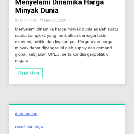
Menyelami Dinamika Harga
Minyak Dunia
adminqnd
May 24, 2026
Menyelami dinamika harga minyak dunia adalah suatu
usaha kompleks yang melibatkan berbagai faktor
ekonomi, politik, dan lingkungan. Pergerakan harga
minyak dapat dipengaruhi oleh supply dan demand
global, kebijakan OPEC, serta kondisi geopolitik di
negara...
Read More
data macau
result kamboja