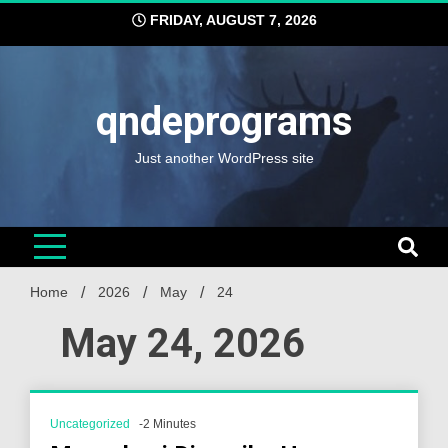
Skip
FRIDAY, AUGUST 7, 2026
to
content
qndeprograms
Just another WordPress site
Home
2026
May
24
May 24, 2026
Uncategorized
-2 Minutes