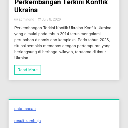
Perkembangan Terkini Konflik
Ukraina
adminqnd
July 8, 2026
Perkembangan Terkini Konflik Ukraina Konflik Ukraina
yang dimulai pada tahun 2014 terus mengalami
perubahan dinamis dan kompleks. Pada tahun 2023,
situasi semakin memanas dengan pertempuran yang
berlangsung di berbagai wilayah, terutama di timur
Ukraina...
Read More
data macau
result kamboja