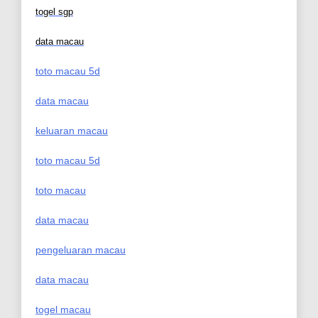
togel sgp
data macau
toto macau 5d
data macau
keluaran macau
toto macau 5d
toto macau
data macau
pengeluaran macau
data macau
togel macau