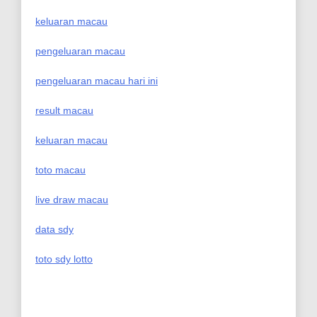
keluaran macau
pengeluaran macau
pengeluaran macau hari ini
result macau
keluaran macau
toto macau
live draw macau
data sdy
toto sdy lotto